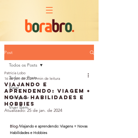
Post
Todos os Posts
Patricia Lobo
Todos os Posts
16 de jan. de 2024
9 min de leitura
Viajando e
Viajar
aprendendo: Viagem +
Novas Habilidades e
Fotografar
Hobbies
Viver Bem
Atualizado:
25 de jan. de 2024
Blog /
Viajando e aprendendo: Viagens + Novas 
Habilidades e Hobbies