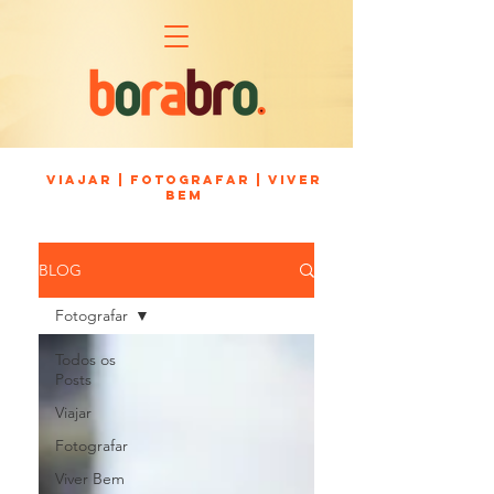
viajar | fotografar | viver
bem
BLOG
Fotografar
Todos os
Posts
Viajar
Fotografar
Viver Bem