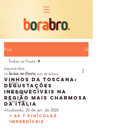
Post
Todos os Posts
Eduardo Reis
Todos os Posts
14 de set. de 2023
16 min de leitura
Vinhos da Toscana:
Viajar
Degustações
Inesquecíveis na
Fotografar
Região Mais Charmosa
Viver Bem
da Itália
Atualizado:
26 de jan. de 2024
+ as 7 vinícolas 
imperdíveis