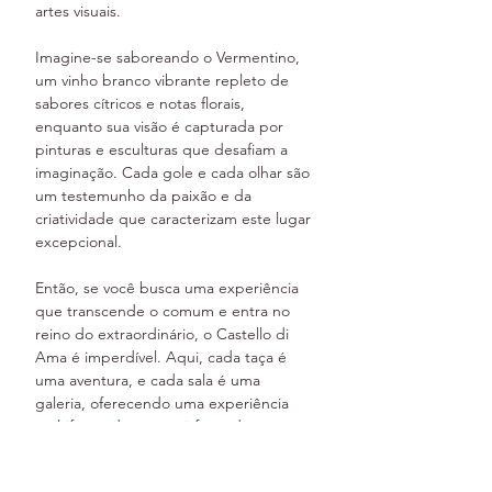
artes visuais.
Imagine-se saboreando o Vermentino, 
um vinho branco vibrante repleto de 
sabores cítricos e notas florais, 
enquanto sua visão é capturada por 
pinturas e esculturas que desafiam a 
imaginação. Cada gole e cada olhar são 
um testemunho da paixão e da 
criatividade que caracterizam este lugar 
excepcional.
Então, se você busca uma experiência 
que transcende o comum e entra no 
reino do extraordinário, o Castello di 
Ama é imperdível. Aqui, cada taça é 
uma aventura, e cada sala é uma 
galeria, oferecendo uma experiência 
multifacetada que satisfaz todos os 
seus sentidos.